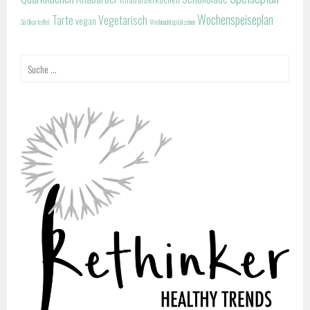
Wochenspeiseplan
Tarte
Vegetarisch
vegan
Süßkartoffel
Weihnachtsplätzchen
Suche
nach: