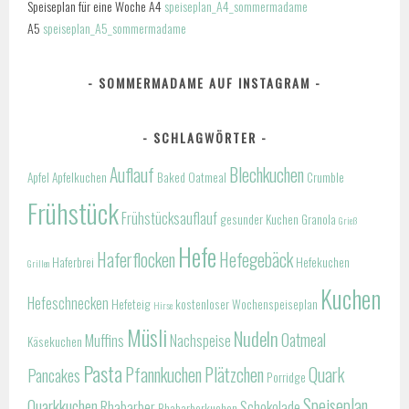
Speiseplan für eine Woche A4
speiseplan_A4_sommermadame
A5
speiseplan_A5_sommermadame
SOMMERMADAME AUF INSTAGRAM
SCHLAGWÖRTER
Auflauf
Blechkuchen
Apfel
Apfelkuchen
Baked Oatmeal
Crumble
Frühstück
Frühstücksauflauf
gesunder Kuchen
Granola
Grieß
Hefe
Haferflocken
Hefegebäck
Haferbrei
Hefekuchen
Grillen
Kuchen
Hefeschnecken
Hefeteig
kostenloser Wochenspeiseplan
Hirse
Müsli
Nudeln
Oatmeal
Muffins
Nachspeise
Käsekuchen
Pasta
Pfannkuchen
Plätzchen
Quark
Pancakes
Porridge
Speiseplan
Quarkkuchen
Rhabarber
Schokolade
Rhabarberkuchen