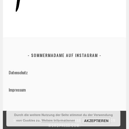
SOMMERMADAME AUF INSTAGRAM
Datenschutz
Impressum
Durch die weitere Nutzung der Seite stimmst du der Verwendung
STOLZ PRÄSENTIERT VON WORDPRESS
|
THEME: SELA VON
von Cookies zu.
Weitere Informationen
AKZEPTIEREN
WORDPRESS.COM
.