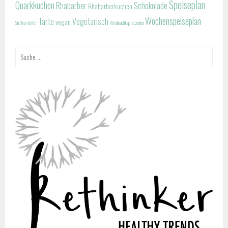
Speiseplan
Quarkkuchen
Rhabarber
Schokolade
Rhabarberkuchen
Wochenspeiseplan
Tarte
Vegetarisch
vegan
Süßkartoffel
Weihnachtsplätzchen
Suche
nach: