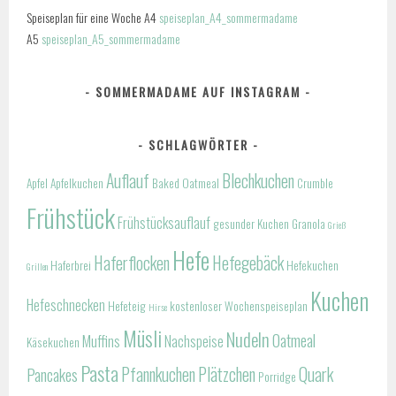
Speiseplan für eine Woche A4
speiseplan_A4_sommermadame
A5
speiseplan_A5_sommermadame
SOMMERMADAME AUF INSTAGRAM
SCHLAGWÖRTER
Auflauf
Blechkuchen
Apfel
Apfelkuchen
Baked Oatmeal
Crumble
Frühstück
Frühstücksauflauf
gesunder Kuchen
Granola
Grieß
Hefe
Haferflocken
Hefegebäck
Haferbrei
Hefekuchen
Grillen
Kuchen
Hefeschnecken
Hefeteig
kostenloser Wochenspeiseplan
Hirse
Müsli
Nudeln
Oatmeal
Muffins
Nachspeise
Käsekuchen
Pasta
Pfannkuchen
Plätzchen
Quark
Pancakes
Porridge