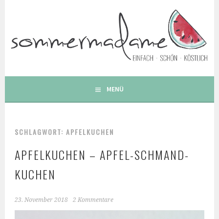
Springe
zum
Inhalt
FOODBLOG – GESUNDE LECKERE EINFACHE BUNTE UND
BESONDERE REZEPTE
MENÜ
SCHLAGWORT: APFELKUCHEN
APFELKUCHEN – APFEL-SCHMAND-
KUCHEN
23. November 2018
2 Kommentare