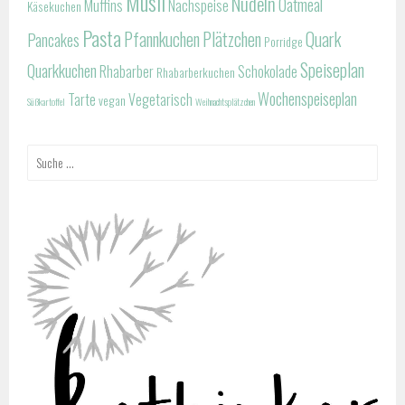
Müsli
Nudeln
Oatmeal
Muffins
Nachspeise
Käsekuchen
Pasta
Pfannkuchen
Plätzchen
Quark
Pancakes
Porridge
Speiseplan
Quarkkuchen
Rhabarber
Schokolade
Rhabarberkuchen
Wochenspeiseplan
Tarte
Vegetarisch
vegan
Süßkartoffel
Weihnachtsplätzchen
Suche
nach: