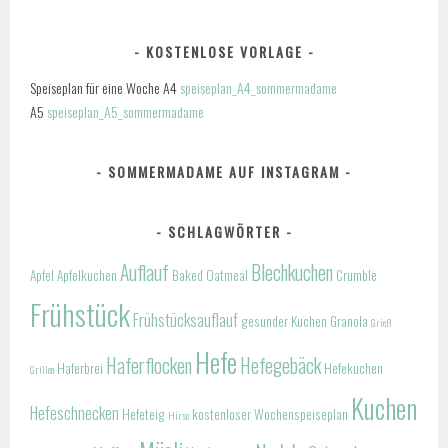
KOSTENLOSE VORLAGE
Speiseplan für eine Woche A4
speiseplan_A4_sommermadame
A5
speiseplan_A5_sommermadame
SOMMERMADAME AUF INSTAGRAM
SCHLAGWÖRTER
Auflauf
Blechkuchen
Apfel
Apfelkuchen
Baked Oatmeal
Crumble
Frühstück
Frühstücksauflauf
gesunder Kuchen
Granola
Grieß
Hefe
Haferflocken
Hefegebäck
Haferbrei
Hefekuchen
Grillen
Kuchen
Hefeschnecken
Hefeteig
kostenloser Wochenspeiseplan
Hirse