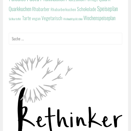
Speiseplan
Quarkkuchen
Rhabarber
Schokolade
Rhabarberkuchen
Wochenspeiseplan
Tarte
Vegetarisch
vegan
Süßkartoffel
Weihnachtsplätzchen
Suche
nach: