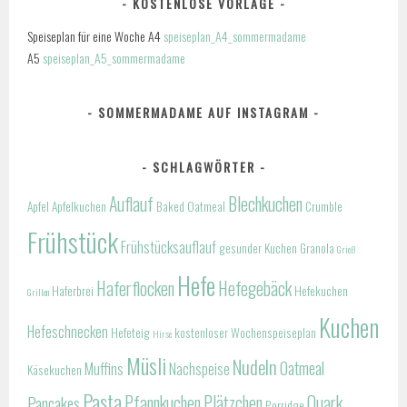
KOSTENLOSE VORLAGE
Speiseplan für eine Woche A4
speiseplan_A4_sommermadame
A5
speiseplan_A5_sommermadame
SOMMERMADAME AUF INSTAGRAM
SCHLAGWÖRTER
Auflauf
Blechkuchen
Apfel
Apfelkuchen
Baked Oatmeal
Crumble
Frühstück
Frühstücksauflauf
gesunder Kuchen
Granola
Grieß
Hefe
Haferflocken
Hefegebäck
Haferbrei
Hefekuchen
Grillen
Kuchen
Hefeschnecken
Hefeteig
kostenloser Wochenspeiseplan
Hirse
Müsli
Nudeln
Oatmeal
Muffins
Nachspeise
Käsekuchen
Pasta
Pfannkuchen
Plätzchen
Quark
Pancakes
Porridge