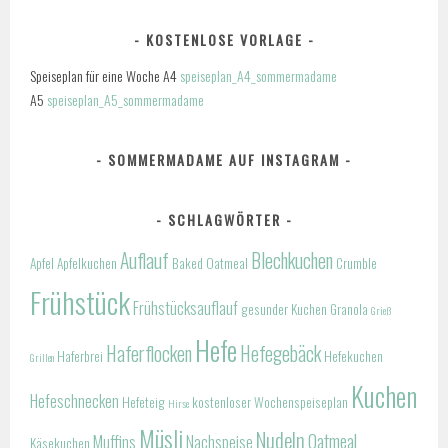
KOSTENLOSE VORLAGE
Speiseplan für eine Woche A4
speiseplan_A4_sommermadame
A5
speiseplan_A5_sommermadame
SOMMERMADAME AUF INSTAGRAM
SCHLAGWÖRTER
Auflauf
Blechkuchen
Apfel
Apfelkuchen
Baked Oatmeal
Crumble
Frühstück
Frühstücksauflauf
gesunder Kuchen
Granola
Grieß
Hefe
Haferflocken
Hefegebäck
Haferbrei
Hefekuchen
Grillen
Kuchen
Hefeschnecken
Hefeteig
kostenloser Wochenspeiseplan
Hirse
Müsli
Nudeln
Oatmeal
Muffins
Nachspeise
Käsekuchen