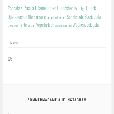
Pasta
Pfannkuchen
Plätzchen
Quark
Pancakes
Porridge
Speiseplan
Quarkkuchen
Rhabarber
Schokolade
Rhabarberkuchen
Wochenspeiseplan
Tarte
Vegetarisch
vegan
Süßkartoffel
Weihnachtsplätzchen
Suche
nach:
SOMMERMADAME AUF INSTAGRAM