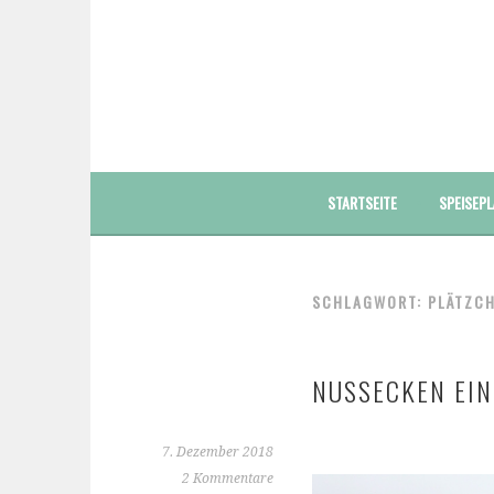
Springe
zum
Inhalt
FOODBLOG – GESUNDE LECKERE EINFACHE BUNT
STARTSEITE
SPEISEPL
SCHLAGWORT: PLÄTZC
NUSSECKEN EI
7. Dezember 2018
2 Kommentare