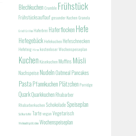
Frühstück
Blechkuchen
Crumble
Frühstücksauflauf
gesunder Kuchen
Granola
Hefe
Haferflocken
Haferbrei
Grieß
Grillen
Hefegebäck
Hefeschnecken
Hefekuchen
Hefeteig
kostenloser Wochenspeiseplan
Hirse
Kuchen
Müsli
Muffins
Käsekuchen
Nudeln
Oatmeal
Pancakes
Nachspeise
Pasta
Pfannkuchen
Plätzchen
Porridge
Quark
Quarkkuchen
Rhabarber
Speiseplan
Schokolade
Rhabarberkuchen
Tarte
Vegetarisch
vegan
Süßkartoffel
Wochenspeiseplan
Weihnachtsplätzchen