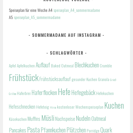
Speiseplan für eine Woche A4
speiseplan_A4_sommermadame
A5
speiseplan_A5_sommermadame
SOMMERMADAME AUF INSTAGRAM
SCHLAGWÖRTER
Auflauf
Blechkuchen
Apfel
Apfelkuchen
Baked Oatmeal
Crumble
Frühstück
Frühstücksauflauf
gesunder Kuchen
Granola
Grieß
Hefe
Haferflocken
Hefegebäck
Haferbrei
Hefekuchen
Grillen
Kuchen
Hefeschnecken
Hefeteig
kostenloser Wochenspeiseplan
Hirse
Müsli
Nudeln
Oatmeal
Muffins
Nachspeise
Käsekuchen
Pasta
Pfannkuchen
Plätzchen
Quark
Pancakes
Porridge