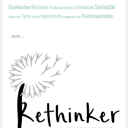
Speiseplan
Quarkkuchen
Rhabarber
Schokolade
Rhabarberkuchen
Wochenspeiseplan
Tarte
Vegetarisch
vegan
Süßkartoffel
Weihnachtsplätzchen
Suche
nach: