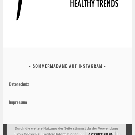
SOMMERMADAME AUF INSTAGRAM
Datenschutz
Impressum
Durch die weitere Nutzung der Seite stimmst du der Verwendung
STOLZ PRÄSENTIERT VON WORDPRESS
|
THEME: SELA VON
von Cookies zu.
Weitere Informationen
AKZEPTIEREN