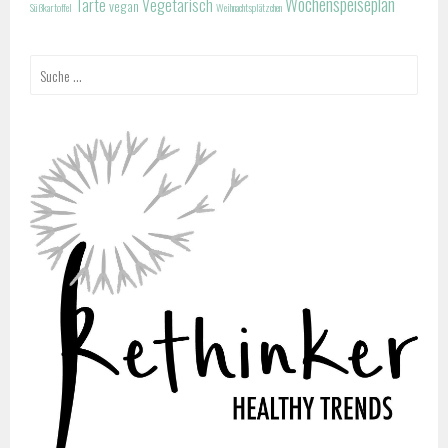
Wochenspeiseplan
Tarte
Vegetarisch
vegan
Süßkartoffel
Weihnachtsplätzchen
Suche
nach: