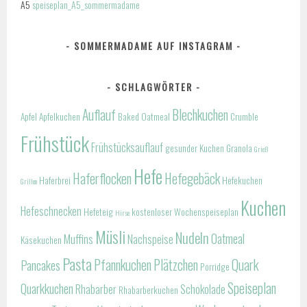
A5
speiseplan_A5_sommermadame
SOMMERMADAME AUF INSTAGRAM
SCHLAGWÖRTER
Auflauf
Blechkuchen
Apfel
Apfelkuchen
Baked Oatmeal
Crumble
Frühstück
Frühstücksauflauf
gesunder Kuchen
Granola
Grieß
Hefe
Haferflocken
Hefegebäck
Haferbrei
Hefekuchen
Grillen
Kuchen
Hefeschnecken
Hefeteig
kostenloser Wochenspeiseplan
Hirse
Müsli
Nudeln
Oatmeal
Muffins
Nachspeise
Käsekuchen
Pasta
Pfannkuchen
Plätzchen
Quark
Pancakes
Porridge
Speiseplan
Quarkkuchen
Rhabarber
Schokolade
Rhabarberkuchen