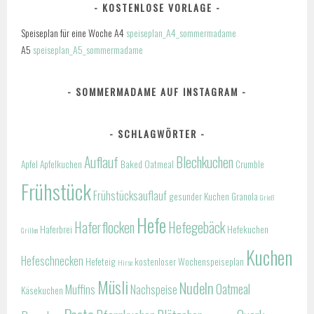
KOSTENLOSE VORLAGE
Speiseplan für eine Woche A4
speiseplan_A4_sommermadame
A5
speiseplan_A5_sommermadame
SOMMERMADAME AUF INSTAGRAM
SCHLAGWÖRTER
Auflauf
Blechkuchen
Apfel
Apfelkuchen
Baked Oatmeal
Crumble
Frühstück
Frühstücksauflauf
gesunder Kuchen
Granola
Grieß
Hefe
Haferflocken
Hefegebäck
Haferbrei
Hefekuchen
Grillen
Kuchen
Hefeschnecken
Hefeteig
kostenloser Wochenspeiseplan
Hirse
Müsli
Nudeln
Oatmeal
Muffins
Nachspeise
Käsekuchen