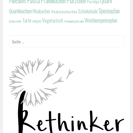
Pasta
Pfannkuchen
Plätzchen
Quark
Pancakes
Porridge
Speiseplan
Quarkkuchen
Rhabarber
Schokolade
Rhabarberkuchen
Wochenspeiseplan
Tarte
Vegetarisch
vegan
Süßkartoffel
Weihnachtsplätzchen
Suche
nach: