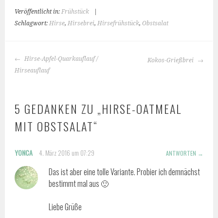
Veröffentlicht in:
Frühstück
|
Schlagwort:
Hirse
,
Hirsebrei
,
Hirsefrühstück
,
Obstsalat
BEITRAGS-
Hirse-Apfel-Quarkauflauf /
Kokos-Grießbrei
NAVIGATION
Hirseauflauf
5 GEDANKEN ZU „
HIRSE-OATMEAL
MIT OBSTSALAT
“
YONCA
4. März 2016 um 07:29
ANTWORTEN
Das ist aber eine tolle Variante. Probier ich demnächst
bestimmt mal aus 🙂
Liebe Grüße