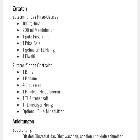
Zutaten
Zutaten für das Hirse-Oatmeal
100
g
Hirse
200
ml
Mandelmilch
1
gute Prise Zimt
1
Prise
Salz
1
gehäufter EL Honig
1
Eiweiß
Zutaten für den Obstsalat
1
Birne
1
Banane
4
Erdbeeren
1
Handvoll Heidelbeeren
1
TL
Zitronensaft
1
TL
flüssiger Honig
Optional: 3 - 4 Minzblätter
Anleitungen
Zubereitung
Für den Obstsalat das Obst waschen, schälen und klein schneiden.