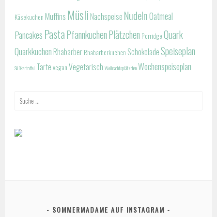
Müsli
Nudeln
Oatmeal
Muffins
Nachspeise
Käsekuchen
Pasta
Pfannkuchen
Plätzchen
Quark
Pancakes
Porridge
Speiseplan
Quarkkuchen
Rhabarber
Schokolade
Rhabarberkuchen
Wochenspeiseplan
Tarte
Vegetarisch
vegan
Süßkartoffel
Weihnachtsplätzchen
Suche
nach:
SOMMERMADAME AUF INSTAGRAM