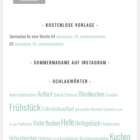
KOSTENLOSE VORLAGE
Speiseplan für eine Woche A4
speiseplan_A4_sommermadame
A5
speiseplan_A5_sommermadame
SOMMERMADAME AUF INSTAGRAM
SCHLAGWÖRTER
Auflauf
Blechkuchen
Apfel
Apfelkuchen
Baked Oatmeal
Crumble
Frühstück
Frühstücksauflauf
gesunder Kuchen
Granola
Grieß
Hefe
Haferflocken
Hefegebäck
Haferbrei
Hefekuchen
Grillen
Kuchen
Hefeschnecken
Hefeteig
kostenloser Wochenspeiseplan
Hirse