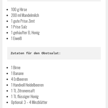
100 g Hirse
200 ml Mandelmilch
1 gute Prise Zimt
1 Prise Salz
1 gehäufter EL Honig
1 Eiweiß
Zutaten für den Obstsalat:
1 Birne
1 Banane
4 Erdbeeren
1 Handvoll Heidelbeeren
1 TL Zitronensaft
1 TL flüssiger Honig
Optional: 3 – 4 Minzblätter