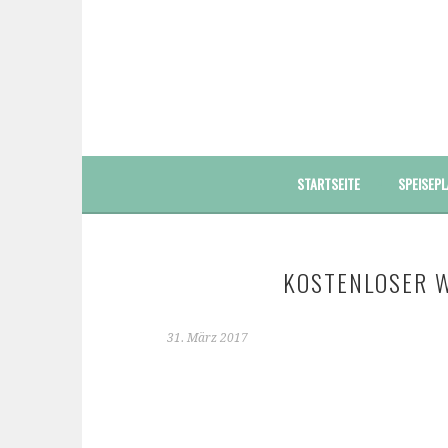
Springe
zum
Inhalt
FOODBLOG – GESUNDE LECKERE EINFACHE BUNT
STARTSEITE
SPEISEPL
KOSTENLOSER W
31. März 2017