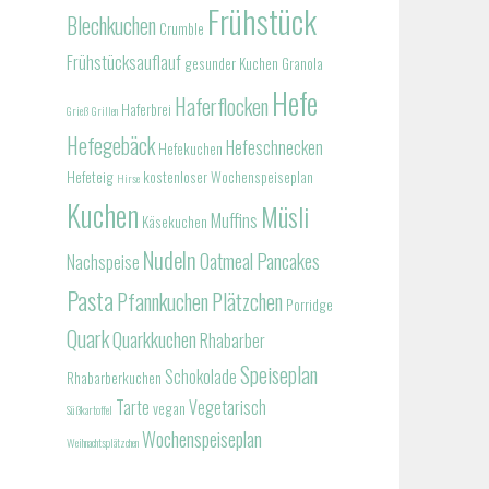
Frühstück
Blechkuchen
Crumble
Frühstücksauflauf
gesunder Kuchen
Granola
Hefe
Haferflocken
Haferbrei
Grieß
Grillen
Hefegebäck
Hefeschnecken
Hefekuchen
Hefeteig
kostenloser Wochenspeiseplan
Hirse
Kuchen
Müsli
Muffins
Käsekuchen
Nudeln
Oatmeal
Pancakes
Nachspeise
Pasta
Pfannkuchen
Plätzchen
Porridge
Quark
Quarkkuchen
Rhabarber
Speiseplan
Schokolade
Rhabarberkuchen
Tarte
Vegetarisch
vegan
Süßkartoffel
Wochenspeiseplan
Weihnachtsplätzchen