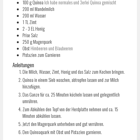
100
g
Quinoa
Ich habe normales und 3erlei Quinoa gemischt
200
ml
Mandelmilch
200
ml
Wasser
1
TL
Zimt
2 - 3
EL
Honig
Prise
Salz
250
g
Magerquark
Obst
Himbeeren und Blaubeeren
Pistazien zum Garnieren
Anleitungen
Die Milch, Wasser, Zimt, Honig und das Salz zum Kochen bringen.
Quinoa in einem Sieb waschen, abtropfen lassen und zur Milch
hinzufügen.
Das Ganze für ca. 25 Minuten köcheln lassen und gelegentlich
umrühren.
Zum Abkühlen den Topf von der Herdplatte nehmen und ca. 15
Minuten abkühlen lassen.
Jetzt den Magerquark unterheben und gut verrühren.
Den Quinoaquark mit Obst und Pistazien garnieren.