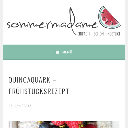
Springe
zum
Inhalt
FOODBLOG – GESUNDE LECKERE EINFACHE BUNTE UND
BESONDERE REZEPTE
MENÜ
QUINOAQUARK –
FRÜHSTÜCKSREZEPT
26. April 2016