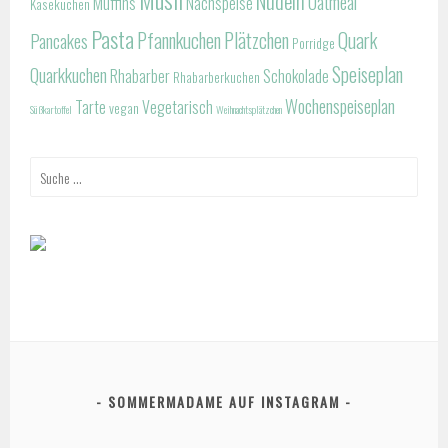
Nudeln
Oatmeal
Muffins
Nachspeise
Käsekuchen
Pasta
Pfannkuchen
Plätzchen
Quark
Pancakes
Porridge
Speiseplan
Quarkkuchen
Rhabarber
Schokolade
Rhabarberkuchen
Wochenspeiseplan
Tarte
Vegetarisch
vegan
Süßkartoffel
Weihnachtsplätzchen
Suche
nach:
SOMMERMADAME AUF INSTAGRAM