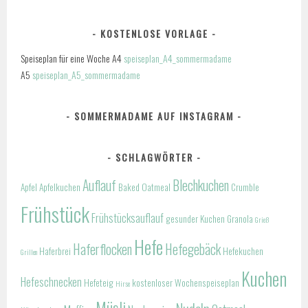
KOSTENLOSE VORLAGE
Speiseplan für eine Woche A4
speiseplan_A4_sommermadame
A5
speiseplan_A5_sommermadame
SOMMERMADAME AUF INSTAGRAM
SCHLAGWÖRTER
Auflauf
Blechkuchen
Apfel
Apfelkuchen
Baked Oatmeal
Crumble
Frühstück
Frühstücksauflauf
gesunder Kuchen
Granola
Grieß
Hefe
Haferflocken
Hefegebäck
Haferbrei
Hefekuchen
Grillen
Kuchen
Hefeschnecken
Hefeteig
kostenloser Wochenspeiseplan
Hirse
Müsli