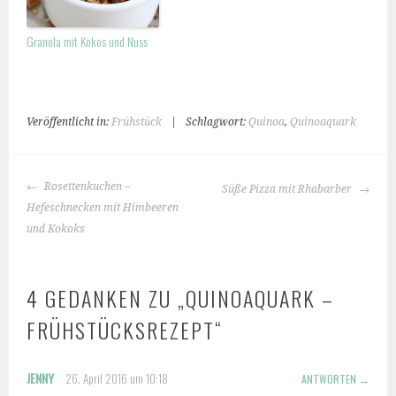
Granola mit Kokos und Nuss
Veröffentlicht in:
Frühstück
|
Schlagwort:
Quinoa
,
Quinoaquark
BEITRAGS-
Rosettenkuchen –
Süße Pizza mit Rhabarber
NAVIGATION
Hefeschnecken mit Himbeeren
und Kokoks
4 GEDANKEN ZU „
QUINOAQUARK –
FRÜHSTÜCKSREZEPT
“
JENNY
26. April 2016 um 10:18
ANTWORTEN