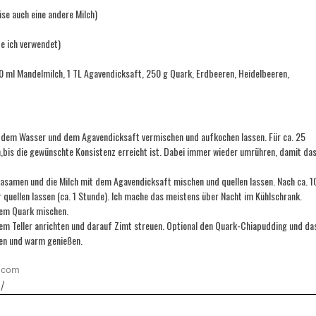
se auch eine andere Milch)
be ich verwendet)
00 ml Mandelmilch, 1 TL Agavendicksaft, 250 g Quark, Erdbeeren, Heidelbeeren,
 dem Wasser und dem Agavendicksaft vermischen und aufkochen lassen. Für ca. 25
n,bis die gewünschte Konsistenz erreicht ist. Dabei immer wieder umrühren, damit da
iasamen und die Milch mit dem Agavendicksaft mischen und quellen lassen. Nach ca. 1
quellen lassen (ca. 1 Stunde). Ich mache das meistens über Nacht im Kühlschrank.
dem Quark mischen.
em Teller anrichten und darauf Zimt streuen. Optional den Quark-Chiapudding und da
en und warm genießen.
.com
/