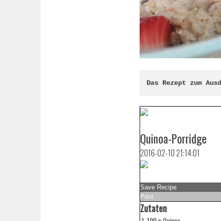
Das Rezept zum Aus
Quinoa-Porridge
2016-02-10 21:14:01
Save Recipe
Print
Zutaten
100 g Quinoa