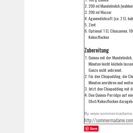
200 ml Mandelmilch (wahlwei
200 ml Wasser
Agavendicksaft (ca. 2 EL ha
Zimt
Optional: 1 EL Chiasamen, 1
Kokosflocken
Zubereitung
Quinoa mit der Mandelmilch,
Minuten leicht köcheln lasse
Ganze nicht anbrennt.
Für den Chiapudding, die Ch
Minuten umrühren und weiter 
Jetzt den Chiapudding mit 
Den Quinoa-Porridge auf ein
Obst/Kokosflocken dazugeb
By www.sommermadame
http://sommermadame.com
Save