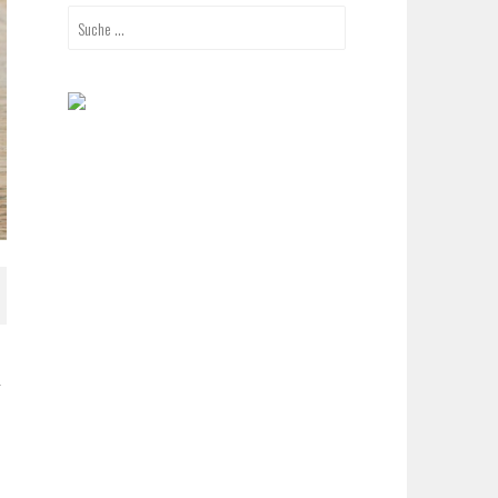
Suche
nach:
r