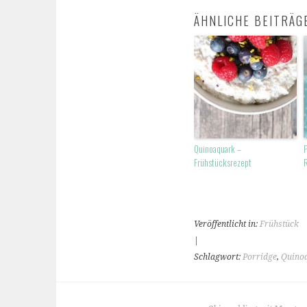
ÄHNLICHE BEITRÄG
Quinoaquark –
P
Frühstücksrezept
Veröffentlicht in:
Frühstück
|
Schlagwort:
Porridge
,
Quino
BEITRAGS-