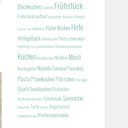
Frühstück
Blechkuchen
Crumble
Frühstücksauflauf
gesunder Kuchen
Granola
Hefe
Haferflocken
Haferbrei
Grieß
Grillen
Hefegebäck
Hefeschnecken
Hefekuchen
Hefeteig
kostenloser Wochenspeiseplan
Hirse
Kuchen
Müsli
Muffins
Käsekuchen
Nudeln
Oatmeal
Pancakes
Nachspeise
Pasta
Pfannkuchen
Plätzchen
Porridge
Quark
Quarkkuchen
Rhabarber
Speiseplan
Schokolade
Rhabarberkuchen
Tarte
Vegetarisch
vegan
Süßkartoffel
Wochenspeiseplan
Weihnachtsplätzchen