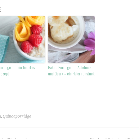
E
orridge – mein liebstes
Baked Porridge mit Apfelmus
Rezept
und Quark – ein Haferfrühstück
a
,
Quinoaporridge