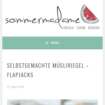
Springe
zum
Inhalt
FOODBLOG – GESUNDE LECKERE EINFACHE BUNTE UND
BESONDERE REZEPTE
MENÜ
SELBSTGEMACHTE MÜSLIRIEGEL –
FLAPJACKS
19. Juni 2016