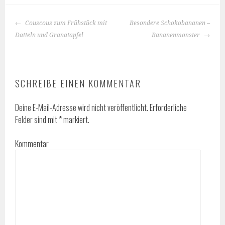
BEITRAGS-
Couscous zum Frühstück mit
Besondere Schokobananen –
NAVIGATION
Datteln und Granatapfel
Bananenmonster
SCHREIBE EINEN KOMMENTAR
Deine E-Mail-Adresse wird nicht veröffentlicht.
Erforderliche
Felder sind mit
*
markiert.
Kommentar