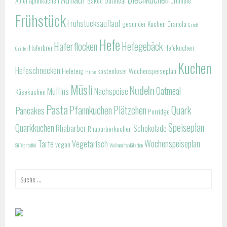
Apfel
Apfelkuchen
Baked Oatmeal
Crumble
Frühstück
Frühstücksauflauf
gesunder Kuchen
Granola
Grieß
Hefe
Haferflocken
Hefegebäck
Haferbrei
Hefekuchen
Grillen
Kuchen
Hefeschnecken
Hefeteig
kostenloser Wochenspeiseplan
Hirse
Müsli
Nudeln
Oatmeal
Muffins
Nachspeise
Käsekuchen
Pasta
Pfannkuchen
Plätzchen
Quark
Pancakes
Porridge
Speiseplan
Quarkkuchen
Rhabarber
Schokolade
Rhabarberkuchen
Wochenspeiseplan
Tarte
Vegetarisch
vegan
Süßkartoffel
Weihnachtsplätzchen
Suche
nach: