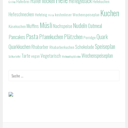
Haferflocken
Hefegebäck
Haferbrei
Hefekuchen
Grillen
Kuchen
Hefeschnecken
Hefeteig
kostenloser Wochenspeiseplan
Hirse
Müsli
Nudeln
Oatmeal
Muffins
Nachspeise
Käsekuchen
Pasta
Pfannkuchen
Plätzchen
Quark
Pancakes
Porridge
Speiseplan
Quarkkuchen
Rhabarber
Schokolade
Rhabarberkuchen
Wochenspeiseplan
Tarte
Vegetarisch
vegan
Süßkartoffel
Weihnachtsplätzchen
Suche
nach: