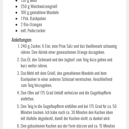
130
g
Mehl
250
g
Weichweizengrieß
100
g
gemahlene Mandeln
1
Pck.
Backpulver
2
Bio-Orangen
evtl. Puderzucker
Anleitungen
240 g Zucker, 6 Eier, eine Prise Salz und das Vanillemark schaumig
rühren. Den Abrieb einer gewaschenen Orange dazugeben.
Das Öl, den Schmand und den Joghurt zum Teig dazu geben und
kurz weiter rühren.
Das Mehl mit dem Grieß, den gemahlenen Mandeln und dem
Backpulver in einer anderen Schüssel vermischen. Anschließend
zum Teig hinzugeben.
Den Ofen auf 175 Grad Umluft vorheizen und die Gugelhupfform
einfetten.
Den Teig in die Gugelhupfform einfüllen und bei 175 Grad für ca. 50
Minuten backen. Ich habe nach ca. 30 Minuten den Kuchen oben
mit Alufolie abgedeckt, damit der Kuchen nicht zu dunkel wird.
Den gebackenen Kuchen aus der Form stürzen und ca. 15 Minuten