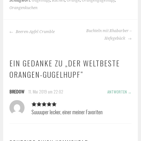
Schlagwort:
Gugelhupf
,
Kuchen
,
Orange
,
Orangengugelhupf
,
Orangenkuchen
BEITRAGS-
Buchteln mit Rhabarber –
Beeren-Apfel Crumble
NAVIGATION
Hefegebäck
EIN GEDANKE ZU „
DER WELTBESTE
ORANGEN-GUGELHUPF
“
BREDOW
11. Mai 2019 um 22:02
ANTWORTEN
Suuuuper lecker, einer meiner Favoriten