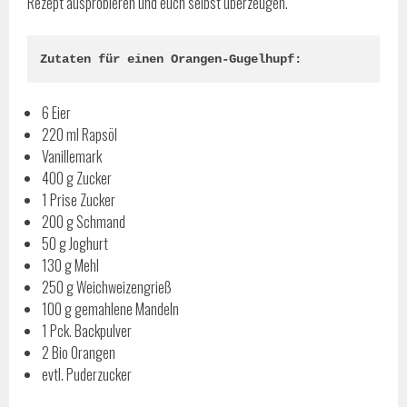
Rezept ausprobieren und euch selbst überzeugen.
Zutaten für einen Orangen-Gugelhupf:
6 Eier
220 ml Rapsöl
Vanillemark
400 g Zucker
1 Prise Zucker
200 g Schmand
50 g Joghurt
130 g Mehl
250 g Weichweizengrieß
100 g gemahlene Mandeln
1 Pck. Backpulver
2 Bio Orangen
evtl. Puderzucker