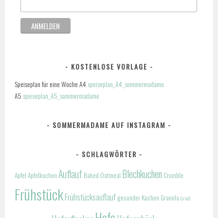
KOSTENLOSE VORLAGE
Speiseplan für eine Woche A4
speiseplan_A4_sommermadame
A5
speiseplan_A5_sommermadame
SOMMERMADAME AUF INSTAGRAM
SCHLAGWÖRTER
Auflauf
Blechkuchen
Apfel
Apfelkuchen
Baked Oatmeal
Crumble
Frühstück
Frühstücksauflauf
gesunder Kuchen
Granola
Grieß
Hefe