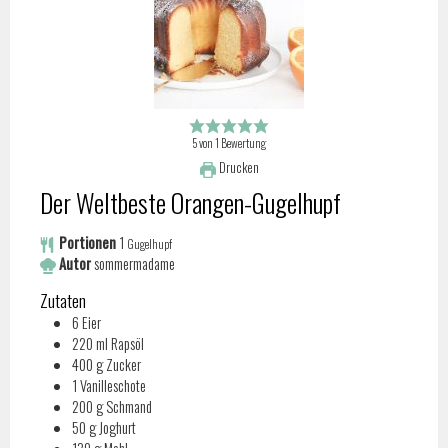
5
von
1
Bewertung
Drucken
Der Weltbeste Orangen-Gugelhupf
Portionen
1
Gugelhupf
Autor
sommermadame
Zutaten
6
Eier
220
ml
Rapsöl
400
g
Zucker
1
Vanilleschote
200
g
Schmand
50
g
Joghurt