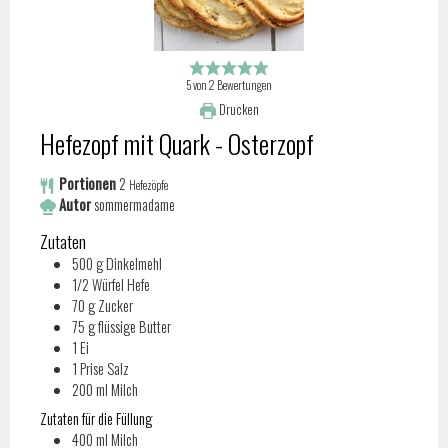
5
von
2
Bewertungen
Drucken
Hefezopf mit Quark - Osterzopf
Portionen
2
Hefezöpfe
Autor
sommermadame
Zutaten
500
g
Dinkelmehl
1/2
Würfel
Hefe
70
g
Zucker
75
g
flüssige Butter
1
Ei
1
Prise
Salz
200
ml
Milch
Zutaten für die Füllung
400
ml
Milch