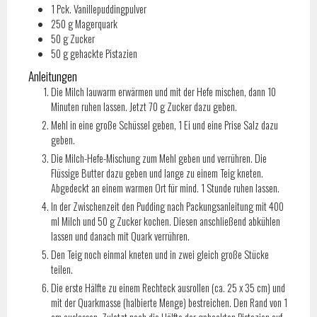
1
Pck.
Vanillepuddingpulver
250
g
Magerquark
50
g
Zucker
50
g
gehackte Pistazien
Anleitungen
Die Milch lauwarm erwärmen und mit der Hefe mischen, dann 10
Minuten ruhen lassen. Jetzt 70 g Zucker dazu geben.
Mehl in eine große Schüssel geben, 1 Ei und eine Prise Salz dazu
geben.
Die Milch-Hefe-Mischung zum Mehl geben und verrühren. Die
Flüssige Butter dazu geben und lange zu einem Teig kneten.
Abgedeckt an einem warmen Ort für mind. 1 Stunde ruhen lassen.
In der Zwischenzeit den Pudding nach Packungsanleitung mit 400
ml Milch und 50 g Zucker kochen. Diesen anschließend abkühlen
lassen und danach mit Quark verrühren.
Den Teig noch einmal kneten und in zwei gleich große Stücke
teilen.
Die erste Hälfte zu einem Rechteck ausrollen (ca. 25 x 35 cm) und
mit der Quarkmasse (halbierte Menge) bestreichen. Den Rand von 1