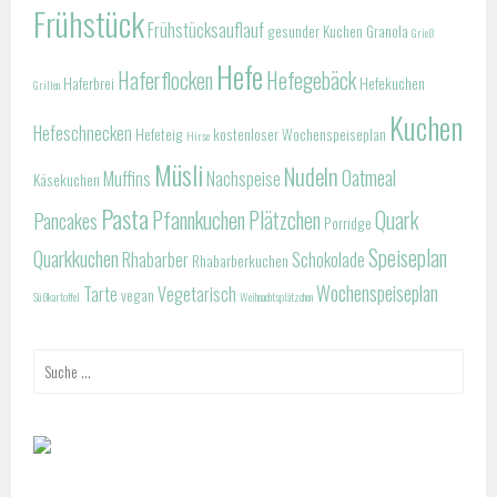
Frühstück
Frühstücksauflauf
gesunder Kuchen
Granola
Grieß
Hefe
Haferflocken
Hefegebäck
Haferbrei
Hefekuchen
Grillen
Kuchen
Hefeschnecken
Hefeteig
kostenloser Wochenspeiseplan
Hirse
Müsli
Nudeln
Oatmeal
Muffins
Nachspeise
Käsekuchen
Pasta
Pfannkuchen
Plätzchen
Quark
Pancakes
Porridge
Speiseplan
Quarkkuchen
Rhabarber
Schokolade
Rhabarberkuchen
Wochenspeiseplan
Tarte
Vegetarisch
vegan
Süßkartoffel
Weihnachtsplätzchen
Suche
nach: