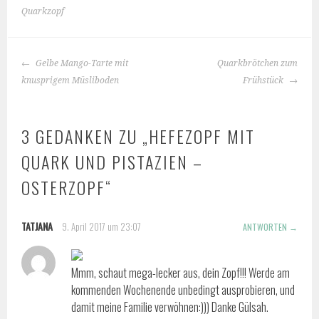
Quarkzopf
BEITRAGS-
Gelbe Mango-Tarte mit
Quarkbrötchen zum
NAVIGATION
knusprigem Müsliboden
Frühstück
3 GEDANKEN ZU „
HEFEZOPF MIT
QUARK UND PISTAZIEN –
OSTERZOPF
“
TATJANA
9. April 2017 um 23:07
ANTWORTEN
Mmm, schaut mega-lecker aus, dein Zopf!!! Werde am
kommenden Wochenende unbedingt ausprobieren, und
damit meine Familie verwöhnen:))) Danke Gülsah.