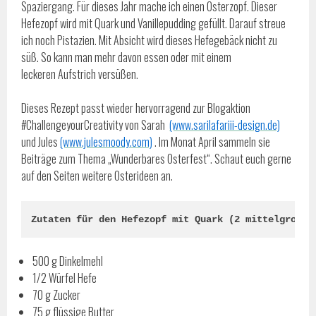
Spaziergang. Für dieses Jahr mache ich einen Osterzopf. Dieser
Hefezopf wird mit Quark und Vanillepudding gefüllt. Darauf streue
ich noch Pistazien. Mit Absicht wird dieses Hefegebäck nicht zu
süß. So kann man mehr davon essen oder mit einem
leckeren Aufstrich versüßen.
Dieses Rezept passt wieder hervorragend zur Blogaktion
#ChallengeyourCreativity von Sarah
(www.sarilafariii-design.de)
und Jules
(www.julesmoody.com)
. Im Monat April sammeln sie
Beiträge zum Thema „Wunderbares Osterfest“. Schaut euch gerne
auf den Seiten weitere Osterideen an.
Zutaten für den Hefezopf mit Quark (2 mittelgroße 
500 g Dinkelmehl
1/2 Würfel Hefe
70 g Zucker
75 g flüssige Butter