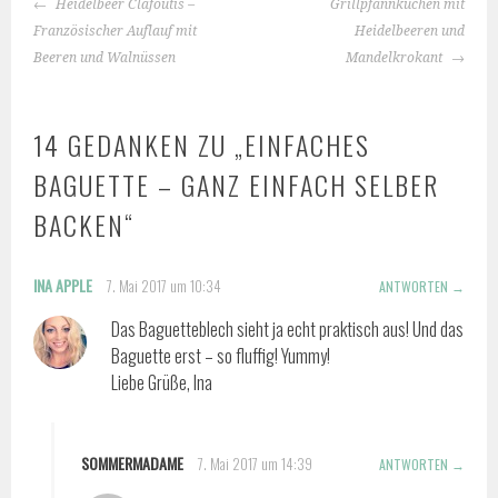
BEITRAGS-
Heidelbeer Clafoutis –
Grillpfannkuchen mit
NAVIGATION
Französischer Auflauf mit
Heidelbeeren und
Beeren und Walnüssen
Mandelkrokant
14 GEDANKEN ZU „
EINFACHES
BAGUETTE – GANZ EINFACH SELBER
BACKEN
“
INA APPLE
7. Mai 2017 um 10:34
ANTWORTEN
Das Baguetteblech sieht ja echt praktisch aus! Und das
Baguette erst – so fluffig! Yummy!
Liebe Grüße, Ina
SOMMERMADAME
7. Mai 2017 um 14:39
ANTWORTEN