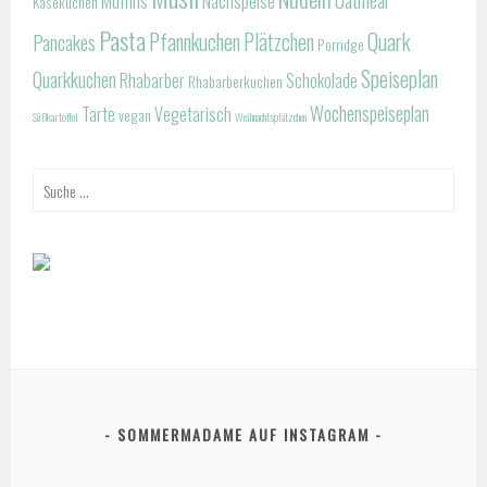
Muffins
Nachspeise
Käsekuchen
Pasta
Pfannkuchen
Plätzchen
Quark
Pancakes
Porridge
Speiseplan
Quarkkuchen
Rhabarber
Schokolade
Rhabarberkuchen
Wochenspeiseplan
Tarte
Vegetarisch
vegan
Süßkartoffel
Weihnachtsplätzchen
Suche
nach:
SOMMERMADAME AUF INSTAGRAM