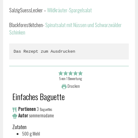
SalzigSuessLecker –
Wildkräuter-Spargelsalat
Blackforestkitchen-
Spinatsalat mit Nüssen und Schwarzwälder
Schinken
Das Rezept zum Ausdrucken
5
von
1
Bewertung
Drucken
Einfaches Baguette
Portionen
3
Baguettes
Autor
sommermadame
Zutaten
500
g
Mehl