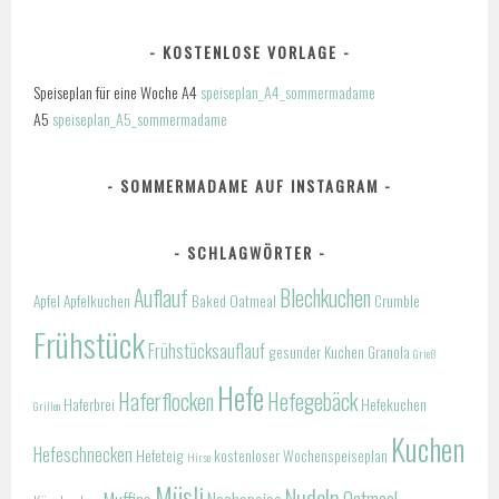
KOSTENLOSE VORLAGE
Speiseplan für eine Woche A4
speiseplan_A4_sommermadame
A5
speiseplan_A5_sommermadame
SOMMERMADAME AUF INSTAGRAM
SCHLAGWÖRTER
Auflauf
Blechkuchen
Apfel
Apfelkuchen
Baked Oatmeal
Crumble
Frühstück
Frühstücksauflauf
gesunder Kuchen
Granola
Grieß
Hefe
Haferflocken
Hefegebäck
Haferbrei
Hefekuchen
Grillen
Kuchen
Hefeschnecken
Hefeteig
kostenloser Wochenspeiseplan
Hirse
Müsli
Nudeln
Oatmeal