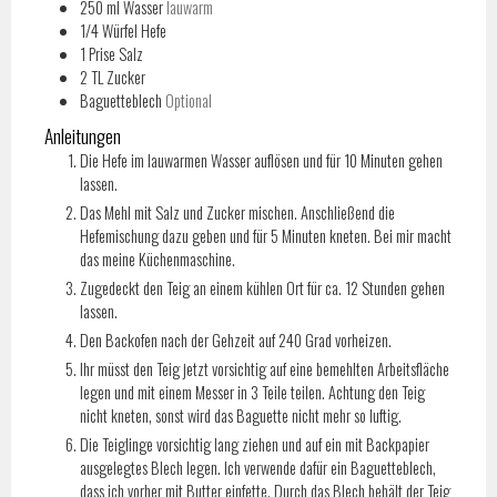
250
ml
Wasser
lauwarm
1/4
Würfel
Hefe
1
Prise
Salz
2
TL
Zucker
Baguetteblech
Optional
Anleitungen
Die Hefe im lauwarmen Wasser auflösen und für 10 Minuten gehen
lassen.
Das Mehl mit Salz und Zucker mischen. Anschließend die
Hefemischung dazu geben und für 5 Minuten kneten. Bei mir macht
das meine Küchenmaschine.
Zugedeckt den Teig an einem kühlen Ort für ca. 12 Stunden gehen
lassen.
Den Backofen nach der Gehzeit auf 240 Grad vorheizen.
Ihr müsst den Teig jetzt vorsichtig auf eine bemehlten Arbeitsfläche
legen und mit einem Messer in 3 Teile teilen. Achtung den Teig
nicht kneten, sonst wird das Baguette nicht mehr so luftig.
Die Teiglinge vorsichtig lang ziehen und auf ein mit Backpapier
ausgelegtes Blech legen. Ich verwende dafür ein Baguetteblech,
dass ich vorher mit Butter einfette. Durch das Blech behält der Teig