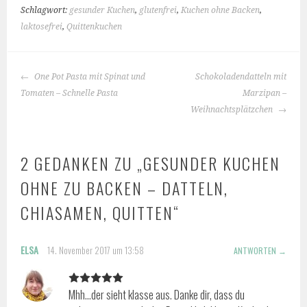
Schlagwort:
gesunder Kuchen
,
glutenfrei
,
Kuchen ohne Backen
,
laktosefrei
,
Quittenkuchen
BEITRAGS-
One Pot Pasta mit Spinat und
Schokoladendatteln mit
NAVIGATION
Tomaten – Schnelle Pasta
Marzipan –
Weihnachtsplätzchen
2 GEDANKEN ZU „
GESUNDER KUCHEN
OHNE ZU BACKEN – DATTELN,
CHIASAMEN, QUITTEN
“
ELSA
14. November 2017 um 13:58
ANTWORTEN
Mhh…der sieht klasse aus. Danke dir, dass du