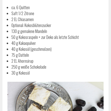
ca. 6 Quitten
Saft 1/2 Zitrone
2 EL Chiasamen
Optional: Kokosblütenzucker
130 g gemalene Mandeln
50 g Kokosraspeln + zur Deko als letzte Schicht
40 g Kakaopulver
40 g Kokosöl (geschmolzen)
75 g Datteln
2 EL Ahornsirup
250 g weiße Schokolade
30 g Kokosöl