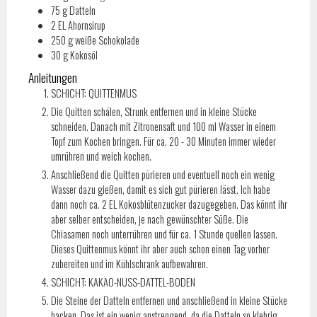
75
g
Datteln
2
EL
Ahornsirup
250
g
weiße Schokolade
30
g
Kokosöl
Anleitungen
SCHICHT: QUITTENMUS
Die Quitten schälen, Strunk entfernen und in kleine Stücke
schneiden. Danach mit Zitronensaft und 100 ml Wasser in einem
Topf zum Kochen bringen. Für ca. 20 - 30 Minuten immer wieder
umrühren und weich kochen.
Anschließend die Quitten pürieren und eventuell noch ein wenig
Wasser dazu gießen, damit es sich gut pürieren lässt. Ich habe
dann noch ca. 2 EL Kokosblütenzucker dazugegeben. Das könnt ihr
aber selber entscheiden, je nach gewünschter Süße. Die
Chiasamen noch unterrühren und für ca. 1 Stunde quellen lassen.
Dieses Quittenmus könnt ihr aber auch schon einen Tag vorher
zubereiten und im Kühlschrank aufbewahren.
SCHICHT: KAKAO-NUSS-DATTEL-BODEN
Die Steine der Datteln entfernen und anschließend in kleine Stücke
hacken. Das ist ein wenig anstrengend, da die Datteln so klebrig