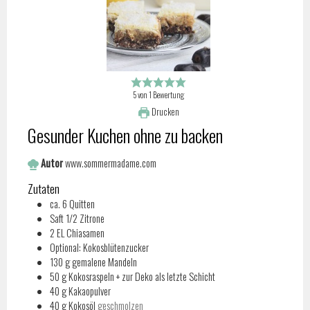
5
von
1
Bewertung
Drucken
Gesunder Kuchen ohne zu backen
Autor
www.sommermadame.com
Zutaten
ca. 6 Quitten
Saft 1/2 Zitrone
2
EL
Chiasamen
Optional: Kokosblütenzucker
130
g
gemalene Mandeln
50
g
Kokosraspeln + zur Deko als letzte Schicht
40
g
Kakaopulver
40
g
Kokosöl
geschmolzen