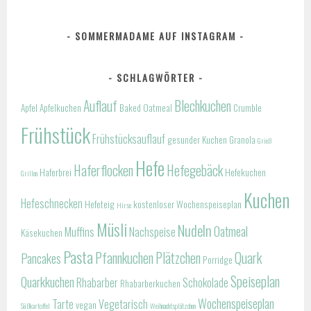
SOMMERMADAME AUF INSTAGRAM
SCHLAGWÖRTER
Auflauf
Blechkuchen
Apfel
Apfelkuchen
Baked Oatmeal
Crumble
Frühstück
Frühstücksauflauf
gesunder Kuchen
Granola
Grieß
Hefe
Haferflocken
Hefegebäck
Haferbrei
Hefekuchen
Grillen
Kuchen
Hefeschnecken
Hefeteig
kostenloser Wochenspeiseplan
Hirse
Müsli
Nudeln
Oatmeal
Muffins
Nachspeise
Käsekuchen
Pasta
Pfannkuchen
Plätzchen
Quark
Pancakes
Porridge
Speiseplan
Quarkkuchen
Rhabarber
Schokolade
Rhabarberkuchen
Wochenspeiseplan
Tarte
Vegetarisch
vegan
Süßkartoffel
Weihnachtsplätzchen