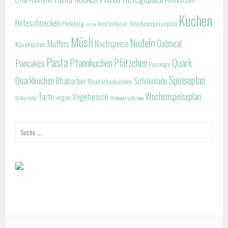
Grillen
Kuchen
Hefeschnecken
Hefeteig
kostenloser Wochenspeiseplan
Hirse
Müsli
Nudeln
Oatmeal
Muffins
Nachspeise
Käsekuchen
Pasta
Pfannkuchen
Plätzchen
Quark
Pancakes
Porridge
Speiseplan
Quarkkuchen
Rhabarber
Schokolade
Rhabarberkuchen
Wochenspeiseplan
Tarte
Vegetarisch
vegan
Süßkartoffel
Weihnachtsplätzchen
Suche
nach: