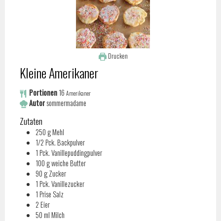
Drucken
Kleine Amerikaner
Portionen
16
Amerikaner
Autor
sommermadame
Zutaten
250
g
Mehl
1/2
Pck.
Backpulver
1
Pck.
Vanillepuddingpulver
100
g
weiche Butter
90
g
Zucker
1
Pck.
Vanillezucker
1
Prise
Salz
2
Eier
50
ml
Milch