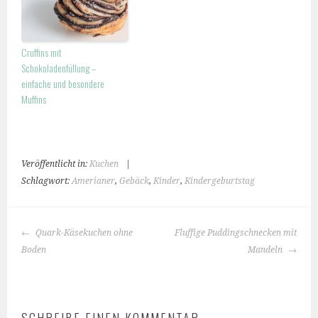
Cruffins mit
Schokoladenfüllung –
einfache und besondere
Muffins
Veröffentlicht in:
Kuchen
|
Schlagwort:
Amerianer
,
Gebäck
,
Kinder
,
Kindergeburtstag
BEITRAGS-
Quark-Käsekuchen ohne
Fluffige Puddingschnecken mit
NAVIGATION
Boden
Mandeln