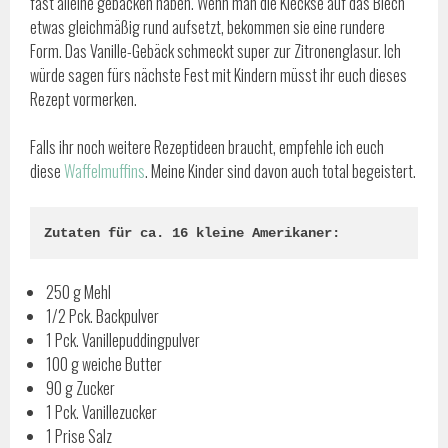
fast alleine gebacken haben. Wenn man die Kleckse auf das Blech
etwas gleichmäßig rund aufsetzt, bekommen sie eine rundere
Form. Das Vanille-Gebäck schmeckt super zur Zitronenglasur. Ich
würde sagen fürs nächste Fest mit Kindern müsst ihr euch dieses
Rezept vormerken.
Falls ihr noch weitere Rezeptideen braucht, empfehle ich euch
diese
Waffelmuffins
. Meine Kinder sind davon auch total begeistert.
Zutaten für ca. 16 kleine Amerikaner:
250 g Mehl
1/2 Pck. Backpulver
1 Pck. Vanillepuddingpulver
100 g weiche Butter
90 g Zucker
1 Pck. Vanillezucker
1 Prise Salz