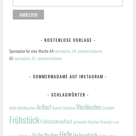
KOSTENLOSE VORLAGE
Speiseplan für eine Woche A4
speiseplan_A4_sommermadame
A5
speiseplan_A5_sommermadame
SOMMERMADAME AUF INSTAGRAM
SCHLAGWÖRTER
Auflauf
Blechkuchen
Apfel
Apfelkuchen
Baked Oatmeal
Crumble
Frühstück
Frühstücksauflauf
gesunder Kuchen
Granola
Grieß
Hefe
Haferflocken
Hefegebäck
Haferbrei
Hefekuchen