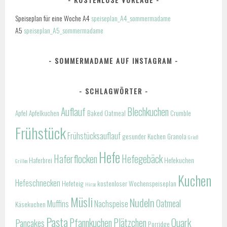
Speiseplan für eine Woche A4
speiseplan_A4_sommermadame
A5
speiseplan_A5_sommermadame
SOMMERMADAME AUF INSTAGRAM
SCHLAGWÖRTER
Auflauf
Blechkuchen
Apfel
Apfelkuchen
Baked Oatmeal
Crumble
Frühstück
Frühstücksauflauf
gesunder Kuchen
Granola
Grieß
Hefe
Haferflocken
Hefegebäck
Haferbrei
Hefekuchen
Grillen
Kuchen
Hefeschnecken
Hefeteig
kostenloser Wochenspeiseplan
Hirse
Müsli
Nudeln
Oatmeal
Muffins
Nachspeise
Käsekuchen
Pasta
Pfannkuchen
Plätzchen
Quark
Pancakes
Porridge