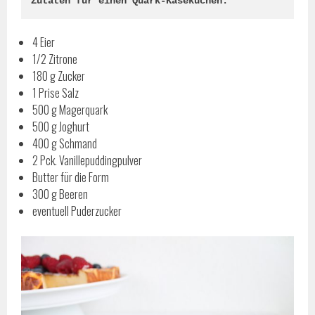
Zutaten für einen Quark-Käsekuchen:
4 Eier
1/2 Zitrone
180 g Zucker
1 Prise Salz
500 g Magerquark
500 g Joghurt
400 g Schmand
2 Pck. Vanillepuddingpulver
Butter für die Form
300 g Beeren
eventuell Puderzucker