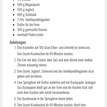
500
g
Magerquark
500
g
Joghurt
400
g
Schmand
2
Pck.
Vanillepuddingpulver
Butter für die Form
300
g
gemischte Beeren
eventuell Puderzucker
Anleitungen
Den Backofen auf 180 Grad (Ober- und Unterhitze) vorheizen.
Den Quark-Käsekuchen für 60 Minuten backen.
Die Eier mit dem Zucker, dem Salz und dem Abrieb einer halben
Zitrone schaumig rühren.
Den Quark, Joghurt, Schmand und das Vanillepuddingpulver dazu
geben und verrühren.
Eine Springform mit Butter einfetten und mit Backpapier auslegen.
Das Backpapier klebt gut an der Form und der Kuchen lässt sich
nach dem Backen sehr leicht herausnehmen.
Die Quarkmasse in die Springform hinein füllen.
Den Quark-Käsekuchen für 60 Minuten backen. Nach dem