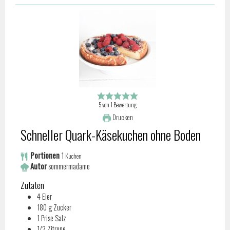
5
von
1
Bewertung
Drucken
Schneller Quark-Käsekuchen ohne Boden
Portionen
1
Kuchen
Autor
sommermadame
Zutaten
4
Eier
180
g
Zucker
1
Prise
Salz
1/2
Zitrone