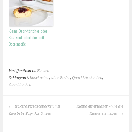
Kleine Quarktörtchen oder
Käsekuchentörtchen mit
Beerensoße
Veröffentlicht in:
Kuchen
|
Schlagwort:
Käsekuchen
,
ohne Boden
,
Quarkkäsekuchen
,
Quarkkuchen
BEITRAGS-
leckere Pizzaschnecken mit
Kleine Amerikaner – wie die
NAVIGATION
Zwiebeln, Paprika, Oliven
Kinder sie lieben