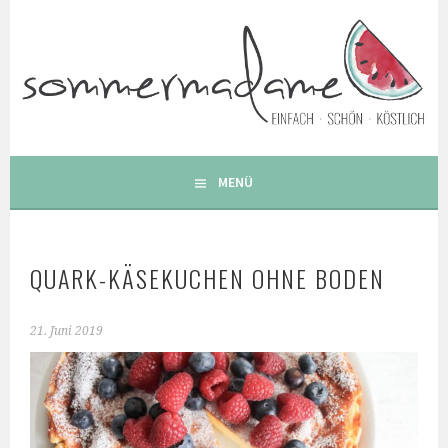
Springe
zum
Inhalt
FOODBLOG – GESUNDE LECKERE EINFACHE BUNTE UND
BESONDERE REZEPTE
MENÜ
QUARK-KÄSEKUCHEN OHNE BODEN
21. Juni 2019