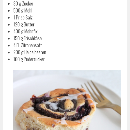
80 g Zucker
500 g Mehl
1 Prise Salz
120 g Butter
400 g Mohnfix
150 g Frischkäse
4 EL Zitronensaft
200 g Heidelbeeren
100 g Puderzucker