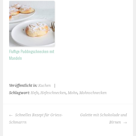
Fluffige Puddingschnecken mit
Mandeln
Veröffentlicht in:
Kuchen
|
Schlagwort:
Hefe
,
Hefeschnecken
,
Mohn
,
Mohnschnecken
BEITRAGS-
Schnelles Rezept für Griess-
Galette mit Schokolade und
NAVIGATION
Schmarrn
Birnen