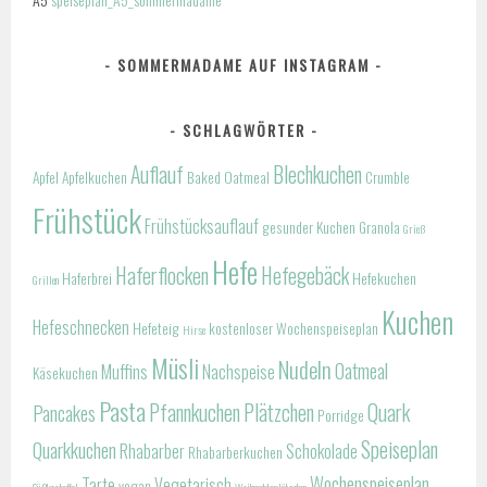
SOMMERMADAME AUF INSTAGRAM
SCHLAGWÖRTER
Auflauf
Blechkuchen
Apfel
Apfelkuchen
Baked Oatmeal
Crumble
Frühstück
Frühstücksauflauf
gesunder Kuchen
Granola
Grieß
Hefe
Haferflocken
Hefegebäck
Haferbrei
Hefekuchen
Grillen
Kuchen
Hefeschnecken
Hefeteig
kostenloser Wochenspeiseplan
Hirse
Müsli
Nudeln
Oatmeal
Muffins
Nachspeise
Käsekuchen
Pasta
Pfannkuchen
Plätzchen
Quark
Pancakes
Porridge
Speiseplan
Quarkkuchen
Rhabarber
Schokolade
Rhabarberkuchen
Wochenspeiseplan
Tarte
Vegetarisch
vegan
Süßkartoffel
Weihnachtsplätzchen