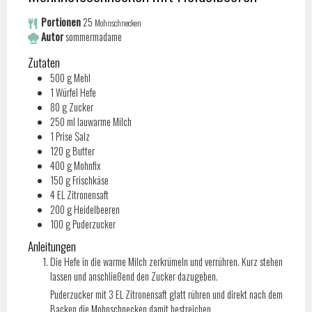
Portionen
25
Mohnschnecken
Autor
sommermadame
Zutaten
500
g
Mehl
1
Würfel
Hefe
80
g
Zucker
250
ml
lauwarme Milch
1
Prise
Salz
120
g
Butter
400
g
Mohnfix
150
g
Frischkäse
4
EL
Zitronensaft
200
g
Heidelbeeren
100
g
Puderzucker
Anleitungen
Die Hefe in die warme Milch zerkrümeln und verrühren. Kurz stehen
lassen und anschließend den Zucker dazugeben.
Puderzucker mit 3 EL Zitronensaft glatt rühren und direkt nach dem
Backen die Mohnschnecken damit bestreichen.