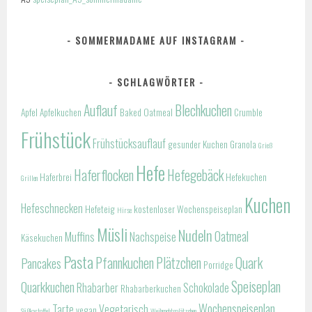
SOMMERMADAME AUF INSTAGRAM
SCHLAGWÖRTER
Auflauf
Blechkuchen
Apfel
Apfelkuchen
Baked Oatmeal
Crumble
Frühstück
Frühstücksauflauf
gesunder Kuchen
Granola
Grieß
Hefe
Haferflocken
Hefegebäck
Haferbrei
Hefekuchen
Grillen
Kuchen
Hefeschnecken
Hefeteig
kostenloser Wochenspeiseplan
Hirse
Müsli
Nudeln
Oatmeal
Muffins
Nachspeise
Käsekuchen
Pasta
Pfannkuchen
Plätzchen
Quark
Pancakes
Porridge
Speiseplan
Quarkkuchen
Rhabarber
Schokolade
Rhabarberkuchen
Wochenspeiseplan
Tarte
Vegetarisch
vegan
Süßkartoffel
Weihnachtsplätzchen