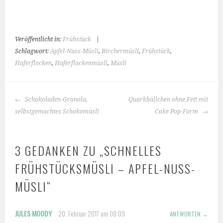
Veröffentlicht in:
Frühstück
|
Schlagwort:
Apfel-Nuss-Müsli
,
Birchermüsli
,
Frühstück
,
Haferflocken
,
Haferflockenmüsli
,
Müsli
BEITRAGS-
Schokoladen-Granola,
Quarkbällchen ohne Fett mit
NAVIGATION
selbstgemachtes Schokomüsli
Cake Pop-Form
3 GEDANKEN ZU „
SCHNELLES
FRÜHSTÜCKSMÜSLI – APFEL-NUSS-
MÜSLI
“
JULES MOODY
20. Februar 2017 um 08:09
ANTWORTEN