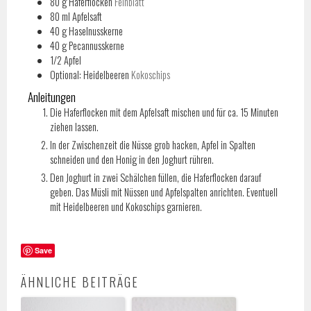
80
g
Haferflocken
Feinblatt
80
ml
Apfelsaft
40
g
Haselnusskerne
40
g
Pecannusskerne
1/2
Apfel
Optional: Heidelbeeren
Kokoschips
Anleitungen
Die Haferflocken mit dem Apfelsaft mischen und für ca. 15 Minuten
ziehen lassen.
In der Zwischenzeit die Nüsse grob hacken, Apfel in Spalten
schneiden und den Honig in den Joghurt rühren.
Den Joghurt in zwei Schälchen füllen, die Haferflocken darauf
geben. Das Müsli mit Nüssen und Apfelspalten anrichten. Eventuell
mit Heidelbeeren und Kokoschips garnieren.
Save
ÄHNLICHE BEITRÄGE