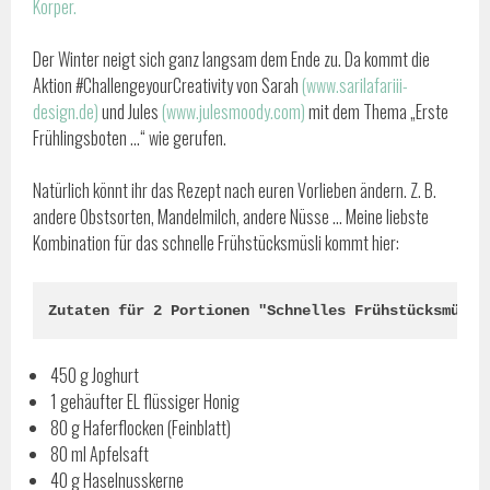
Körper.
Der Winter neigt sich ganz langsam dem Ende zu. Da kommt die
Aktion #ChallengeyourCreativity von Sarah
(www.sarilafariii-
design.de)
und Jules
(www.julesmoody.com)
mit dem Thema „Erste
Frühlingsboten …“ wie gerufen.
Natürlich könnt ihr das Rezept nach euren Vorlieben ändern. Z. B.
andere Obstsorten, Mandelmilch, andere Nüsse … Meine liebste
Kombination für das schnelle Frühstücksmüsli kommt hier:
Zutaten für 2 Portionen "Schnelles Frühstücksmüsli
450 g Joghurt
1 gehäufter EL flüssiger Honig
80 g Haferflocken (Feinblatt)
80 ml Apfelsaft
40 g Haselnusskerne