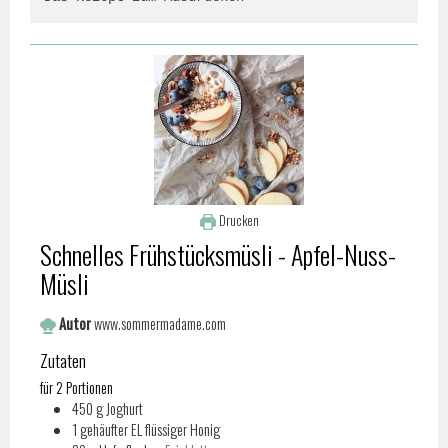
Drucken
Schnelles Frühstücksmüsli - Apfel-Nuss-
Müsli
Autor
www.sommermadame.com
Zutaten
für 2 Portionen
450
g
Joghurt
1
gehäufter EL flüssiger Honig