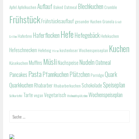
Auflauf
Blechkuchen
Apfel
Apfelkuchen
Baked Oatmeal
Crumble
Frühstück
Frühstücksauflauf
gesunder Kuchen
Granola
Grieß
Hefe
Haferflocken
Hefegebäck
Haferbrei
Hefekuchen
Grillen
Kuchen
Hefeschnecken
Hefeteig
kostenloser Wochenspeiseplan
Hirse
Müsli
Nudeln
Oatmeal
Muffins
Nachspeise
Käsekuchen
Pasta
Pfannkuchen
Plätzchen
Quark
Pancakes
Porridge
Speiseplan
Quarkkuchen
Rhabarber
Schokolade
Rhabarberkuchen
Wochenspeiseplan
Tarte
Vegetarisch
vegan
Süßkartoffel
Weihnachtsplätzchen
Suche
nach: