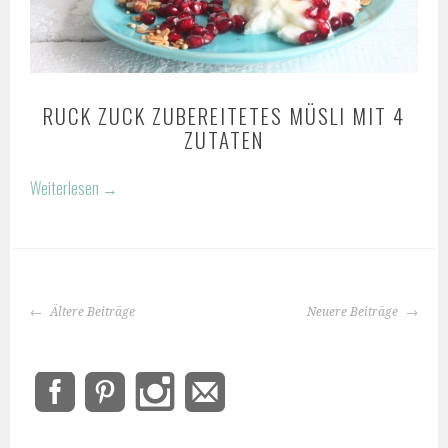
RUCK ZUCK ZUBEREITETES MÜSLI MIT 4
ZUTATEN
Weiterlesen
→
BEITRAGS-
Ältere Beiträge
Neuere Beiträge
NAVIGATION