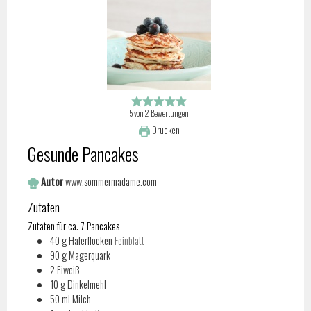
5
von
2
Bewertungen
Drucken
Gesunde Pancakes
Autor
www.sommermadame.com
Zutaten
Zutaten für ca. 7 Pancakes
40
g
Haferflocken
Feinblatt
90
g
Magerquark
2
Eiweiß
10
g
Dinkelmehl
50
ml
Milch