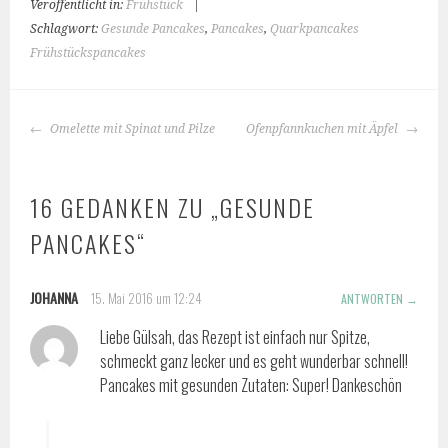
Veröffentlicht in:
Frühstück
|
Schlagwort:
Gesunde Pancakes
,
Pancakes
,
Quarkpancakes
Frühstückspancakes
BEITRAGS-
Omelette mit Spinat und Pilze
Ofenpfannkuchen mit Äpfel
NAVIGATION
16 GEDANKEN ZU „
GESUNDE
PANCAKES
“
JOHANNA
15. Mai 2016 um 12:24
ANTWORTEN
Liebe Gülsah, das Rezept ist einfach nur Spitze,
schmeckt ganz lecker und es geht wunderbar schnell!
Pancakes mit gesunden Zutaten: Super! Dankeschön