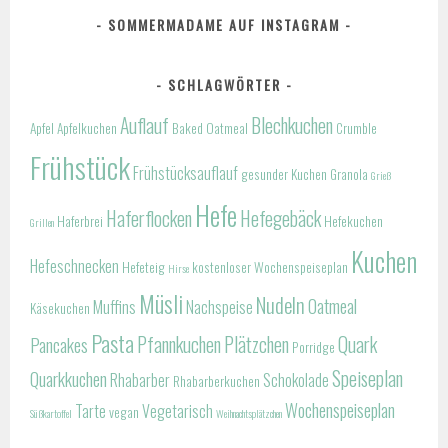
SOMMERMADAME AUF INSTAGRAM
SCHLAGWÖRTER
Auflauf
Blechkuchen
Apfel
Apfelkuchen
Baked Oatmeal
Crumble
Frühstück
Frühstücksauflauf
gesunder Kuchen
Granola
Grieß
Hefe
Haferflocken
Hefegebäck
Haferbrei
Hefekuchen
Grillen
Kuchen
Hefeschnecken
Hefeteig
kostenloser Wochenspeiseplan
Hirse
Müsli
Nudeln
Oatmeal
Muffins
Nachspeise
Käsekuchen
Pasta
Pfannkuchen
Plätzchen
Quark
Pancakes
Porridge
Speiseplan
Quarkkuchen
Rhabarber
Schokolade
Rhabarberkuchen
Wochenspeiseplan
Tarte
Vegetarisch
vegan
Süßkartoffel
Weihnachtsplätzchen